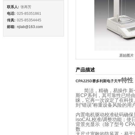
联系人:
张再芳
电话:
025-85351861
传真:
025-85354445
邮箱:
njlab@163.com
原始图片
产品描述
特性
CPA225D赛多利斯电子天平
简洁，精确，易操作 新一代
斯CP系列，其可靠性已经
睐，它再一次设定了在科技
到“错误”称重设备风险的用
内置电机驱动校准砝码确保
isoCAL校准/调整功能
背景光显示（除了型号 CP
数
大尺寸宽敞的防风罩；易于