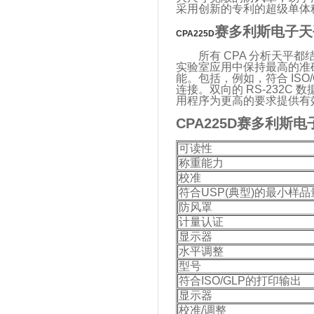
采用创新的专利的超级单体
赛多利斯电子天
CPA225D
所有 CPA 分析天平都
实验室应用中保持最高的准确
能。包括，例如，符合 ISO/
连接。双向的 RS-232
用程序为更高的要求提供有
CPA225D赛多利斯
可读性
称重能力
校准
符合USP(典型)的最小样品
防风罩
计量认证
显示器
水平调整
型号
符合ISO/GLP的打印输出
显示器
校准/调整