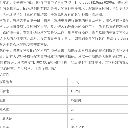
新技术。高分辨率的应用程序中集中了更多功能：1mg-620g和10mg-6200g。
新的卓越等级。BSA系列拥有最新最强大的微处理器技术，缩短响应时间，得到更快
，也始终能得到可靠的称量结果，全靠高度发达的数字补偿运算法则。
作简单。当您需要日复一日、快速可靠地重复进行繁重的称量工作时，那么您最不希
作，从而浪费您宝贵时间的天平。欢迎进入BSA舒适的操作空间：简单易懂的控制面
，BSA能完美、有效地适应您的实验室工作。用户友好操作：简单易懂的英文文本提
足个人的具体要求。高对比度带背景光显示屏，让您得到卓越的读数(字符高度：15m
查天平是否水平就变得非常方便。
能齐全。将赛多利斯BSA的所有功能列出来，就能发现只有真正的赛多利斯实验室天
出。所有-CW型号都标配内置电机驱动的校准砝码。只需一键就能最大限度确保精度。如
/调整数据，只需连接YDP03-0CE数据打印机，然后按下打印键即可。其它标准内
/动态称重、单位转换、计算（乘、除）。
品特性
称重能力
820 g
可读性
10 mg
校准
外部的
防风罩
无
计量认证
无
显示器
液晶LCD