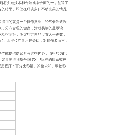
赛多利斯将尖端技术和合理成本合而为一，创造了
速的结果。即使在环境条件不够完美的情况
望得到的就是一台操作复杂，经常会导致误
板，分布合理的键盘，清晰易读的显示读
示及指示符，指导您方便地设置天平参数，
m)。水平仪在显示屏旁边，对操作者而言，
平才能提供给您所有这些优势，值得您为此
果要得到符合ISO/GLP标准的原始或校
置应用程序：百分比称量、净重求和、动物称