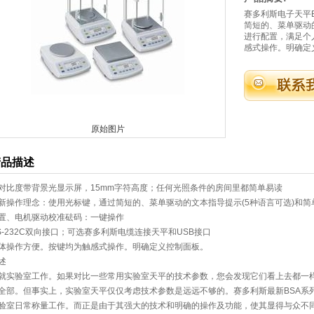
赛多利斯电子天平B
简短的、菜单驱动
进行配置，满足个
感式操作。明确定
原始图片
产品描述
对比度带背景光显示屏，15mm字符高度；任何光照条件的房间里都简单易读
新操作理念：使用光标键，通过简短的、菜单驱动的文本指导提示(5种语言可选)和
置、电机驱动校准砝码：一键操作
S-232C双向接口；可选赛多利斯电缆连接天平和USB接口
体操作方便。按键均为触感式操作。明确定义控制面板。
述
就实验室工作。如果对比一些常用实验室天平的技术参数，您会发现它们看上去都一
全部。但事实上，实验室天平仅仅考虑技术参数是远远不够的。赛多利斯最新BSA系
验室日常称量工作。而正是由于其强大的技术和明确的操作及功能，使其显得与众不