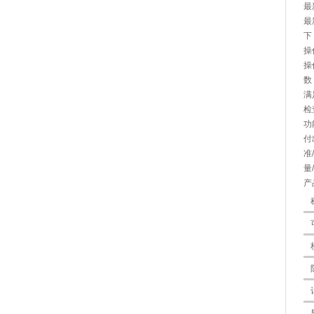
最
最
下
操
操
数
满
检
功
付
准
量
产