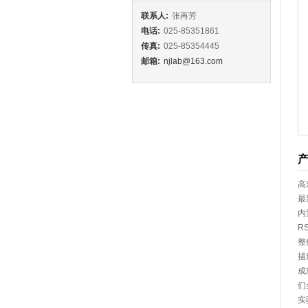
联系人:
张再芳
电话:
025-85351861
传真:
025-85354445
邮箱:
njlab@163.com
高
最
内
R
整
描
成
们
实