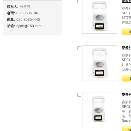
赛多
联系人:
张再芳
赛多
电话:
025-85351861
SEC
和可
传真:
025-85354445
佳规范
邮箱:
njlab@163.com
赛多
赛多
SEC
计量
以外，S
赛多
赛多
SEC
平，
准。
Secur.